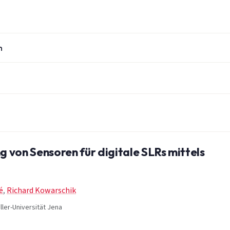
n
 von Sensoren für digitale SLRs mittels
é
,
Richard Kowarschik
ller-Universität Jena