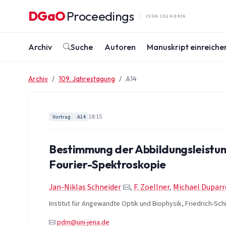
Zum Inhalt springen
DGaO
Proceedings
·
ISSN 1614-8436
Archiv
Suche
Autoren
Manuskript einreiche
Archiv
109. Jahrestagung
A14
18:15
Vortrag
A14
Bestimmung der Abbildungsleistung
Fourier-Spektroskopie
Jan-Niklas Schneider
,
F. Zoellner
,
Michael Duparr
Institut für Angewandte Optik und Biophysik, Friedrich-Schi
pdm@uni-jena.de