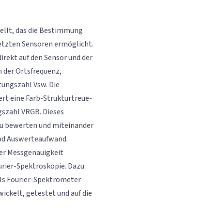
ellt, das die Bestimmung
etzten Sensoren ermöglicht.
irekt auf den Sensor und der
 der Ortsfrequenz,
tungszahl Vsw. Die
ert eine Farb-Strukturtreue-
gszahl VRGB. Dieses
zu bewerten und miteinander
und Auswerteaufwand.
der Messgenauigkeit
ourier-Spektroskopie. Dazu
ls Fourier-Spektrometer
ickelt, getestet und auf die