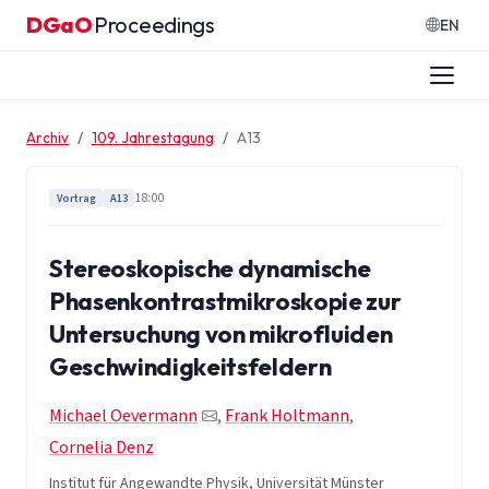
Zum Inhalt springen
DGaO
Proceedings
·
EN
Archiv
109. Jahrestagung
A13
18:00
Vortrag
A13
Stereoskopische dynamische
Phasenkontrastmikroskopie zur
Untersuchung von mikrofluiden
Geschwindigkeitsfeldern
Michael Oevermann
,
Frank Holtmann
,
Cornelia Denz
Institut für Angewandte Physik, Universität Münster