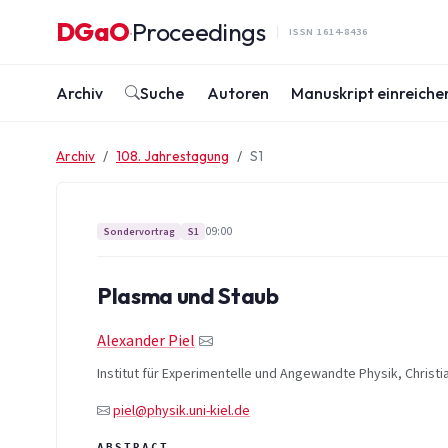
Zum Inhalt springen
DGaO
Proceedings
·
ISSN 1614-8436
Archiv
Suche
Autoren
Manuskript einreiche
Archiv
108. Jahrestagung
S1
09:00
Sondervortrag
S1
Plasma und Staub
Alexander Piel
Institut für Experimentelle und Angewandte Physik, Christia
piel@physik.uni-kiel.de