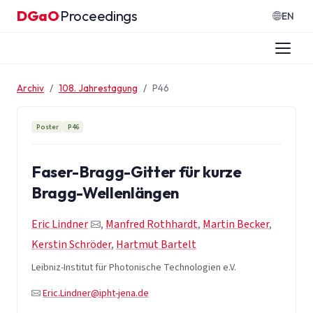
Zum Inhalt springen
DGaO
Proceedings
·
EN
Archiv
108. Jahrestagung
P46
Poster
P46
Faser-Bragg-Gitter für kurze
Bragg-Wellenlängen
Eric Lindner
,
Manfred Rothhardt
,
Martin Becker
,
Kerstin Schröder
,
Hartmut Bartelt
Leibniz-Institut für Photonische Technologien e.V.
Eric.Lindner@ipht-jena.de