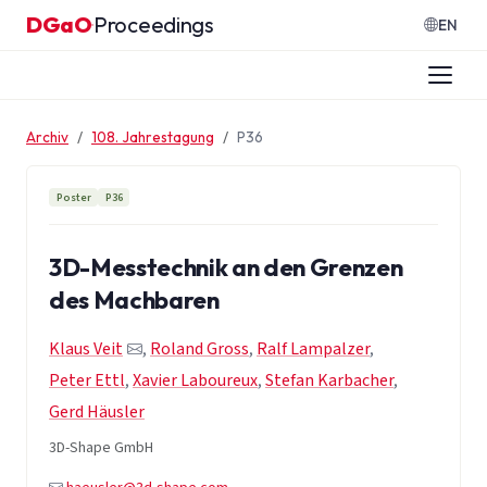
Zum Inhalt springen
DGaO
Proceedings
·
EN
Archiv
108. Jahrestagung
P36
Poster
P36
3D-Messtechnik an den Grenzen
des Machbaren
Klaus Veit
,
Roland Gross
,
Ralf Lampalzer
,
Peter Ettl
,
Xavier Laboureux
,
Stefan Karbacher
,
Gerd Häusler
3D-Shape GmbH