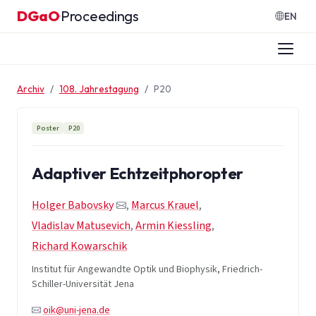
Zum Inhalt springen
DGaO
Proceedings
·
EN
Archiv
108. Jahrestagung
P20
Poster
P20
Adaptiver Echtzeitphoropter
Holger Babovsky
,
Marcus Krauel
,
Vladislav Matusevich
,
Armin Kiessling
,
Richard Kowarschik
Institut für Angewandte Optik und Biophysik, Friedrich-
Schiller-Universität Jena
oik@uni-jena.de