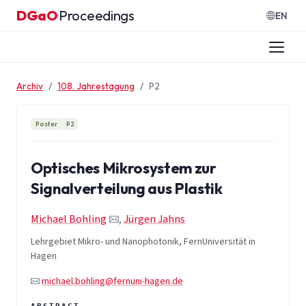
Zum Inhalt springen
DGaO
Proceedings
·
EN
Archiv
108. Jahrestagung
P2
Poster
P2
Optisches Mikrosystem zur
Signalverteilung aus Plastik
Michael Bohling
,
Jürgen Jahns
Lehrgebiet Mikro- und Nanophotonik, FernUniversität in
Hagen
michael.bohling@fernuni-hagen.de