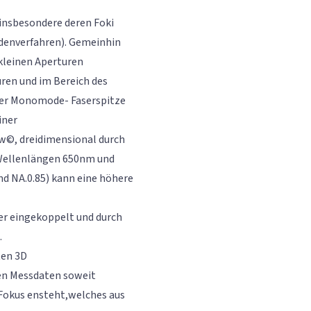
insbesondere deren Foki
idenverfahren). Gemeinhin
 kleinen Aperturen
ren und im Bereich des
iner Monomode- Faserspitze
iner
ew©, dreidimensional durch
 Wellenlängen 650nm und
d NA.0.85) kann eine höhere
aser eingekoppelt und durch
.
ten 3D
en Messdaten soweit
 Fokus ensteht,welches aus