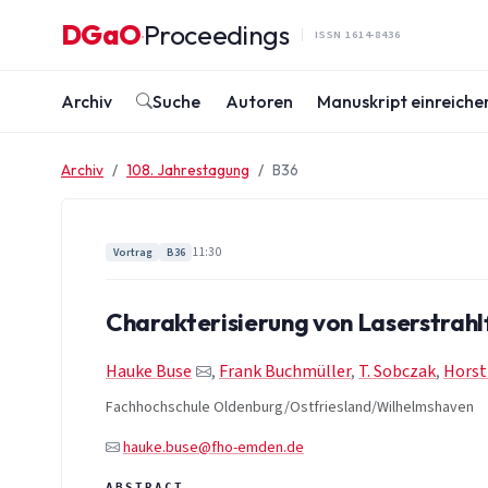
Zum Inhalt springen
DGaO
Proceedings
·
ISSN 1614-8436
Archiv
Suche
Autoren
Manuskript einreiche
Archiv
108. Jahrestagung
B36
11:30
Vortrag
B36
Charakterisierung von Laserstrah
Hauke Buse
,
Frank Buchmüller
,
T. Sobczak
,
Horst
Fachhochschule Oldenburg/Ostfriesland/Wilhelmshaven
hauke.buse@fho-emden.de