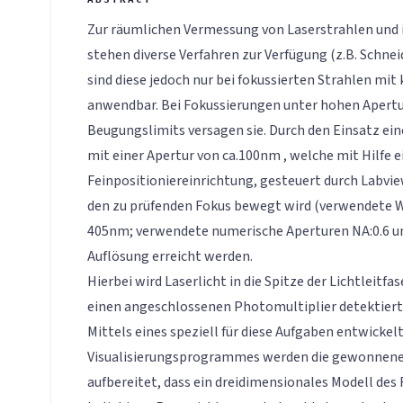
Zur räumlichen Vermessung von Laserstrahlen und 
stehen diverse Verfahren zur Verfügung (z.B. Schne
sind diese jedoch nur bei fokussierten Strahlen mit
anwendbar. Bei Fokussierungen unter hohen Apertu
Beugungslimits versagen sie. Durch den Einsatz e
mit einer Apertur von ca.100nm , welche mit Hilfe e
Feinpositioniereinrichtung, gesteuert durch Labvi
den zu prüfenden Fokus bewegt wird (verwendete
405nm; verwendete numerische Aperturen NA:0.6 un
Auflösung erreicht werden.
Hierbei wird Laserlicht in die Spitze der Lichtleitf
einen angeschlossenen Photomultiplier detektiert
Mittels eines speziell für diese Aufgaben entwickel
Visualisierungsprogrammes werden die gewonnen
aufbereitet, dass ein dreidimensionales Modell des