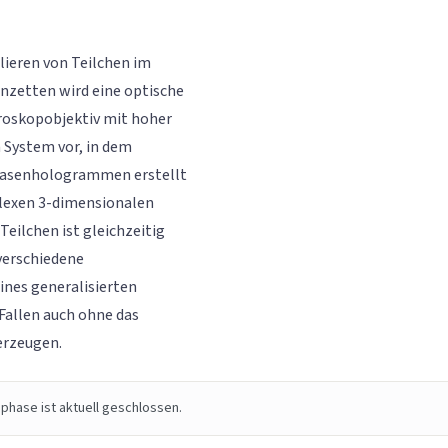
ieren von Teilchen im
nzetten wird eine optische
kroskopobjektiv mit hoher
n System vor, in dem
hasenhologrammen erstellt
plexen 3-dimensionalen
eilchen ist gleichzeitig
 verschiedene
ines generalisierten
Fallen auch ohne das
rzeugen.
phase ist aktuell geschlossen.