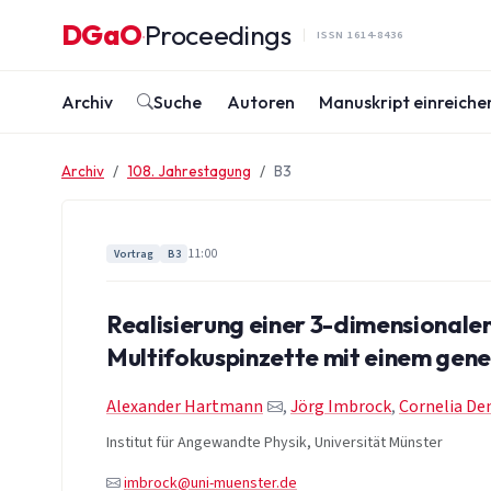
Zum Inhalt springen
DGaO
Proceedings
·
ISSN 1614-8436
Archiv
Suche
Autoren
Manuskript einreiche
Archiv
108. Jahrestagung
B3
11:00
Vortrag
B3
Realisierung einer 3-dimensionale
Multifokuspinzette mit einem gen
Alexander Hartmann
,
Jörg Imbrock
,
Cornelia De
Institut für Angewandte Physik, Universität Münster
imbrock@uni-muenster.de