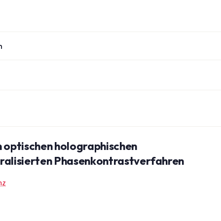
n
n optischen holographischen
eralisierten Phasenkontrastverfahren
nz