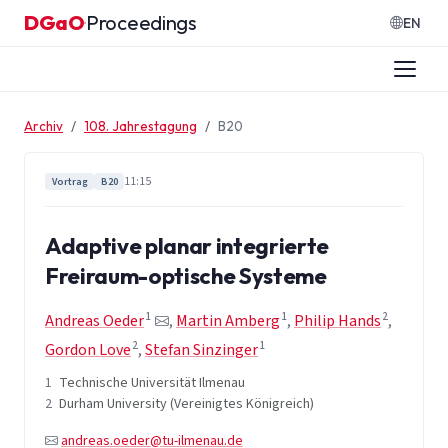
Zum Inhalt springen
DGaO
Proceedings
·
EN
Archiv
108. Jahrestagung
B20
11:15
Vortrag
B20
Adaptive planar integrierte
Freiraum-optische Systeme
1
1
2
Andreas Oeder
,
Martin Amberg
,
Philip Hands
,
2
1
Gordon Love
,
Stefan Sinzinger
1
Technische Universität Ilmenau
2
Durham University (Vereinigtes Königreich)
andreas.oeder@tu-ilmenau.de