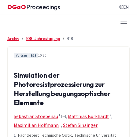
Zum Inhalt springen
DGaO
Proceedings
·
EN
Archiv
108. Jahrestagung
B18
10:30
Vortrag
B18
Simulation der
Photoresistprozessierung zur
Herstellung beugungsoptischer
Elemente
1
2
Sebastian Stoebenau
,
Matthias Burkhardt
,
1
1
Maximilian Hoffmann
,
Stefan Sinzinger
1
Fachgebiet Technische Optik, Technische Universität