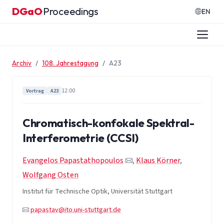
Zum Inhalt springen
DGaO
Proceedings
·
EN
Archiv
108. Jahrestagung
A23
12:00
Vortrag
A23
Chromatisch-konfokale Spektral-
Interferometrie (CCSI)
Evangelos Papastathopoulos
,
Klaus Körner
,
Wolfgang Osten
Institut für Technische Optik, Universität Stuttgart
papastav@ito.uni-stuttgart.de