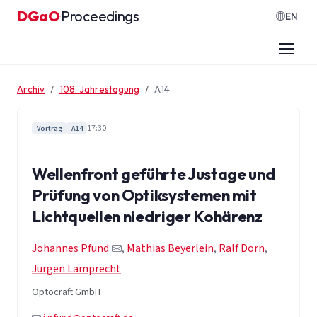
Zum Inhalt springen
DGaO
Proceedings
·
EN
Archiv
108. Jahrestagung
A14
17:30
Vortrag
A14
Wellenfront geführte Justage und
Prüfung von Optiksystemen mit
Lichtquellen niedriger Kohärenz
Johannes Pfund
,
Mathias Beyerlein
,
Ralf Dorn
,
Jürgen Lamprecht
Optocraft GmbH