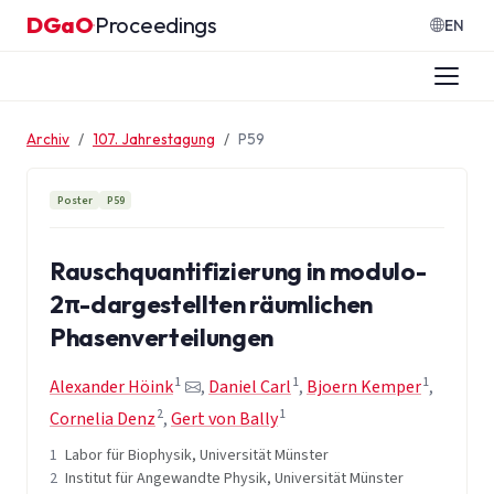
Zum Inhalt springen
DGaO
Proceedings
·
EN
Archiv
107. Jahrestagung
P59
Poster
P59
Rauschquantifizierung in modulo-
2π-dargestellten räumlichen
Phasenverteilungen
1
1
1
Alexander Höink
,
Daniel Carl
,
Bjoern Kemper
,
2
1
Cornelia Denz
,
Gert von Bally
1
Labor für Biophysik, Universität Münster
2
Institut für Angewandte Physik, Universität Münster