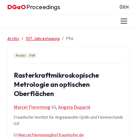
Zum Inhalt springen
DGaO
Proceedings
·
EN
Archiv
107. Jahrestagung
P54
Poster
P54
Rasterkraftmikroskopische
Metrologie an optischen
Oberflächen
Marcel Flemming
,
Angela Duparré
Fraunhofer-Institut für Angewandte Optik und Feinmechanik
IOF
Marcel.Flemming@iof.fraunhofer.de