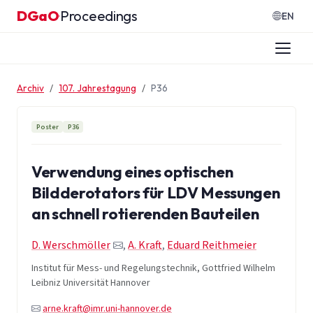
Zum Inhalt springen
DGaO
Proceedings
·
EN
Archiv
107. Jahrestagung
P36
Poster
P36
Verwendung eines optischen
Bildderotators für LDV Messungen
an schnell rotierenden Bauteilen
D. Werschmöller
,
A. Kraft
,
Eduard Reithmeier
Institut für Mess- und Regelungstechnik, Gottfried Wilhelm
Leibniz Universität Hannover
arne.kraft@imr.uni-hannover.de