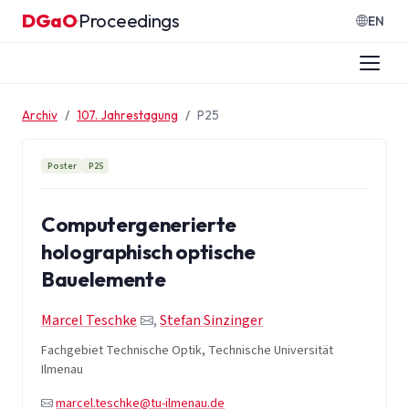
Zum Inhalt springen
DGaO
Proceedings
·
EN
Archiv
107. Jahrestagung
P25
Poster
P25
Computergenerierte
holographisch optische
Bauelemente
Marcel Teschke
,
Stefan Sinzinger
Fachgebiet Technische Optik, Technische Universität
Ilmenau
marcel.teschke@tu-ilmenau.de