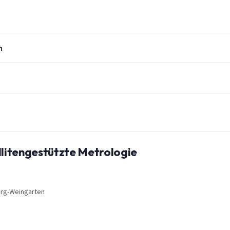
n
llitengestützte Metrologie
urg-Weingarten