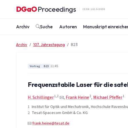
Zum Inhalt springen
DGaO
Proceedings
·
ISSN 1614-8436
Archiv
Suche
Autoren
Manuskript einreiche
Archiv
107. Jahrestagung
B23
11:45
Vortrag
B23
Frequenzstabile Laser für die sate
1,2
2
1
H. Schillinger
,
Frank Heine
,
Michael Pfeffer
1
Institut für Optik und Mechatronik, Hochschule Ravensb
2
Tesat-Spacecom GmbH & Co. KG
frank.heine@tesat.de