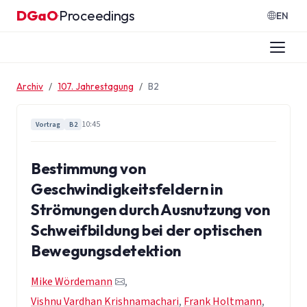
Zum Inhalt springen
DGaO
Proceedings
·
EN
Archiv
107. Jahrestagung
B2
10:45
Vortrag
B2
Bestimmung von
Geschwindigkeitsfeldern in
Strömungen durch Ausnutzung von
Schweifbildung bei der optischen
Bewegungsdetektion
Mike Wördemann
,
Vishnu Vardhan Krishnamachari
,
Frank Holtmann
,