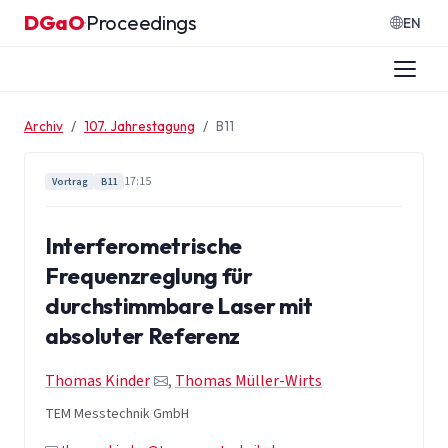
Zum Inhalt springen
DGaO
Proceedings
·
EN
Archiv
107. Jahrestagung
B11
17:15
Vortrag
B11
Interferometrische
Frequenzreglung für
durchstimmbare Laser mit
absoluter Referenz
Thomas Kinder
,
Thomas Müller-Wirts
TEM Messtechnik GmbH