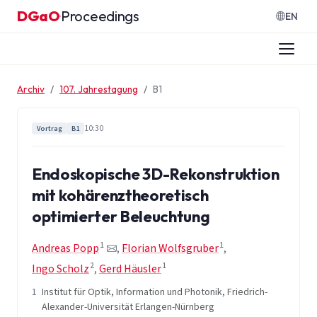
Zum Inhalt springen
DGaO
Proceedings
·
EN
Archiv
107. Jahrestagung
B1
10:30
Vortrag
B1
Endoskopische 3D-Rekonstruktion
mit kohärenztheoretisch
optimierter Beleuchtung
1
1
Andreas Popp
,
Florian Wolfsgruber
,
2
1
Ingo Scholz
,
Gerd Häusler
1
Institut für Optik, Information und Photonik, Friedrich-
Alexander-Universität Erlangen-Nürnberg