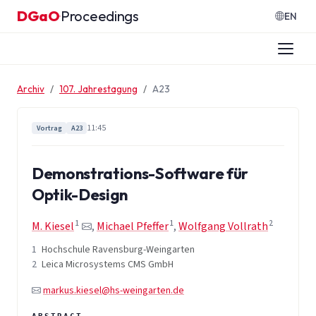
Zum Inhalt springen
DGaO
Proceedings
·
EN
Archiv
107. Jahrestagung
A23
11:45
Vortrag
A23
Demonstrations-Software für
Optik-Design
1
1
2
M. Kiesel
,
Michael Pfeffer
,
Wolfgang Vollrath
1
Hochschule Ravensburg-Weingarten
2
Leica Microsystems CMS GmbH
markus.kiesel@hs-weingarten.de