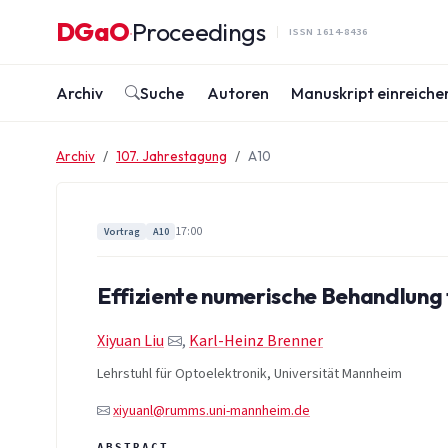
Zum Inhalt springen
DGaO
Proceedings
·
ISSN 1614-8436
Archiv
Suche
Autoren
Manuskript einreiche
Archiv
107. Jahrestagung
A10
17:00
Vortrag
A10
Effiziente numerische Behandlung 
Xiyuan Liu
,
Karl-Heinz Brenner
Lehrstuhl für Optoelektronik, Universität Mannheim
xiyuanl@rumms.uni-mannheim.de