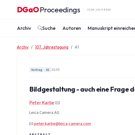
Zum Inhalt springen
DGaO
Proceedings
·
ISSN 1614-8436
Archiv
Suche
Autoren
Manuskript einreiche
Archiv
107. Jahrestagung
A1
10:30
Vortrag
A1
Bildgestaltung - auch eine Frage 
Peter Karbe
Leica Camera AG
peter.karbe@leica-camera.com