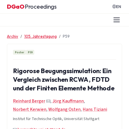
Zum Inhalt springen
DGaO
Proceedings
·
EN
Archiv
105. Jahrestagung
P59
Poster
P59
Rigorose Beugungssimulation: Ein
Vergleich zwischen RCWA , FDTD
und der Finiten Elemente Methode
Reinhard Berger
,
Jörg Kauffmann
,
Norbert Kerwien
,
Wolfgang Osten
,
Hans Tiziani
Institut für Technische Optik, Universität Stuttgart