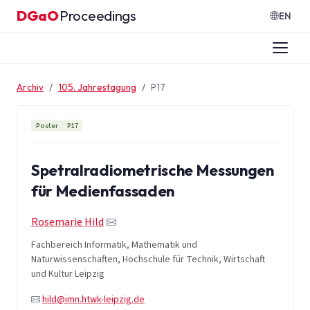
Zum Inhalt springen
DGaO
Proceedings
·
EN
Archiv
105. Jahrestagung
P17
Poster
P17
Spetralradiometrische Messungen
für Medienfassaden
Rosemarie Hild
Fachbereich Informatik, Mathematik und
Naturwissenschaften, Hochschule für Technik, Wirtschaft
und Kultur Leipzig
hild@imn.htwk-leipzig.de