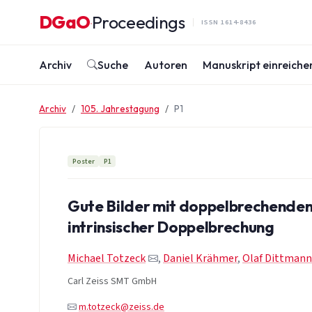
Zum Inhalt springen
DGaO
Proceedings
·
ISSN 1614-8436
Archiv
Suche
Autoren
Manuskript einreiche
Archiv
105. Jahrestagung
P1
Poster
P1
Gute Bilder mit doppelbrechende
intrinsischer Doppelbrechung
Michael Totzeck
,
Daniel Krähmer
,
Olaf Dittmann
Carl Zeiss SMT GmbH
m.totzeck@zeiss.de