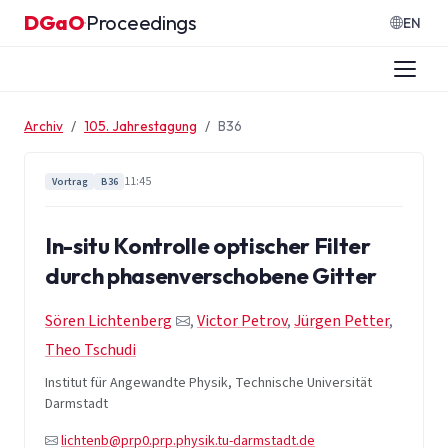
Zum Inhalt springen
DGaO
Proceedings
·
EN
Archiv
105. Jahrestagung
B36
11:45
Vortrag
B36
In-situ Kontrolle optischer Filter
durch phasenverschobene Gitter
Sören Lichtenberg
,
Victor Petrov
,
Jürgen Petter
,
Theo Tschudi
Institut für Angewandte Physik, Technische Universität
Darmstadt
lichtenb@prp0.prp.physik.tu-darmstadt.de