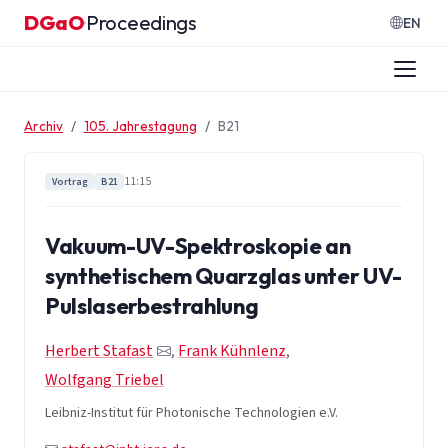
Zum Inhalt springen
DGaO
Proceedings
·
EN
Archiv
105. Jahrestagung
B21
11:15
Vortrag
B21
Vakuum-UV-Spektroskopie an
synthetischem Quarzglas unter UV-
Pulslaserbestrahlung
Herbert Stafast
,
Frank Kühnlenz
,
Wolfgang Triebel
Leibniz-Institut für Photonische Technologien e.V.