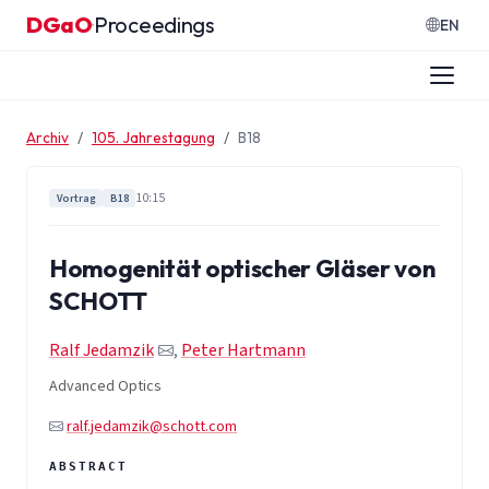
Zum Inhalt springen
DGaO
Proceedings
·
EN
Archiv
105. Jahrestagung
B18
10:15
Vortrag
B18
Homogenität optischer Gläser von
SCHOTT
Ralf Jedamzik
,
Peter Hartmann
Advanced Optics
ralf.jedamzik@schott.com