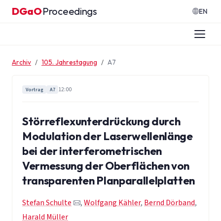
Zum Inhalt springen
DGaO
Proceedings
·
EN
Archiv
105. Jahrestagung
A7
12:00
Vortrag
A7
Störreflexunterdrückung durch
Modulation der Laserwellenlänge
bei der interferometrischen
Vermessung der Oberflächen von
transparenten Planparallelplatten
Stefan Schulte
,
Wolfgang Kähler
,
Bernd Dörband
,
Harald Müller