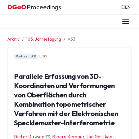
Zum Inhalt springen
DGaO
Proceedings
·
EN
Archiv
105. Jahrestagung
A33
11:00
Vortrag
A33
Parallele Erfassung von 3D-
Koordinaten und Verformungen
von Oberflächen durch
Kombination topometrischer
Verfahren mit der Elektronischen
Specklemuster-Interferometrie
Dieter Dirksen
,
Bjoern Kemper
,
Jan Gettkant
,