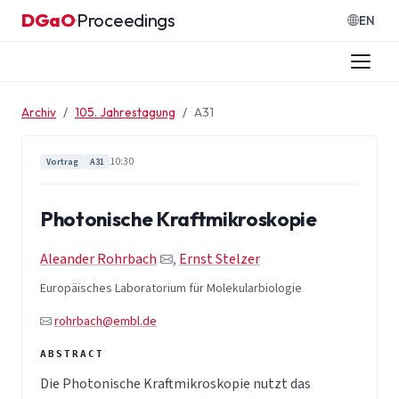
Zum Inhalt springen
DGaO
Proceedings
·
EN
Archiv
105. Jahrestagung
A31
10:30
Vortrag
A31
Photonische Kraftmikroskopie
Aleander Rohrbach
,
Ernst Stelzer
Europäisches Laboratorium für Molekularbiologie
rohrbach@embl.de
Die Photonische Kraftmikroskopie nutzt das