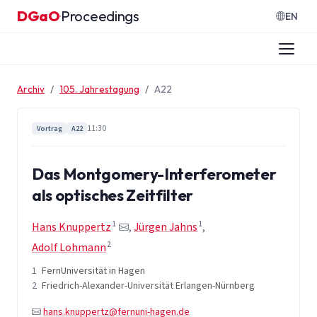
Zum Inhalt springen
DGaO
Proceedings
·
EN
Archiv
105. Jahrestagung
A22
11:30
Vortrag
A22
Das Montgomery-Interferometer
als optisches Zeitfilter
1
1
Hans Knuppertz
,
Jürgen Jahns
,
2
Adolf Lohmann
1
FernUniversität in Hagen
2
Friedrich-Alexander-Universität Erlangen-Nürnberg
hans.knuppertz@fernuni-hagen.de