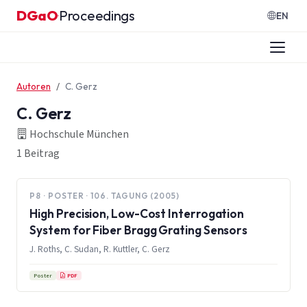
Zum Inhalt springen
DGaO
Proceedings
·
EN
Autoren
C. Gerz
C. Gerz
Hochschule München
1 Beitrag
P8 · POSTER · 106. TAGUNG (2005)
High Precision, Low-Cost Interrogation
System for Fiber Bragg Grating Sensors
J. Roths, C. Sudan, R. Kuttler, C. Gerz
PDF
Poster