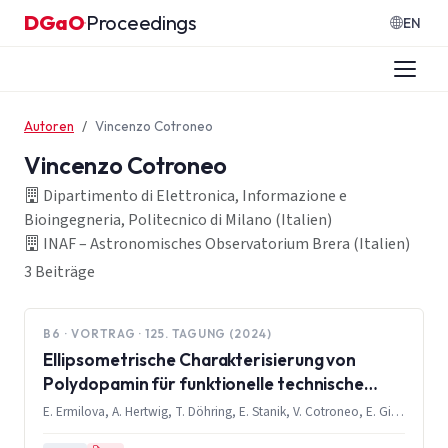
Zum Inhalt springen
DGaO
Proceedings
·
EN
Autoren
Vincenzo Cotroneo
Vincenzo Cotroneo
Dipartimento di Elettronica, Informazione e
Bioingegneria, Politecnico di Milano (Italien)
INAF – Astronomisches Observatorium Brera (Italien)
3 Beiträge
B6 · VORTRAG · 125. TAGUNG (2024)
Ellipsometrische Charakterisierung von
Polydopamin für funktionelle technische
Schichten
E. Ermilova, A. Hertwig, T. Döhring, E. Stanik, V. Cotroneo, E. Gibertini