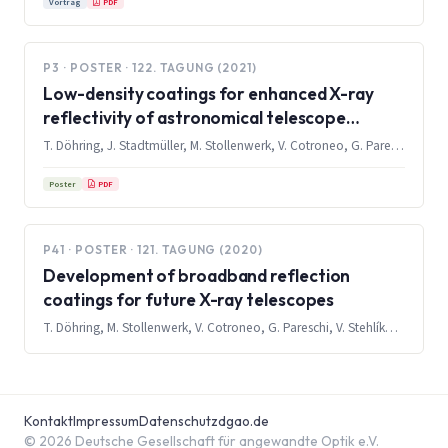
PDF
Vortrag
P3 · POSTER · 122. TAGUNG (2021)
Low-density coatings for enhanced X-ray
reflectivity of astronomical telescope
mirrors
T. Döhring, J. Stadtmüller, M. Stollenwerk, V. Cotroneo, G. Pareschi, E. Gibertini, L. Magagnin
PDF
Poster
P41 · POSTER · 121. TAGUNG (2020)
Development of broadband reflection
coatings for future X-ray telescopes
T. Döhring, M. Stollenwerk, V. Cotroneo, G. Pareschi, V. Stehlíková, V. Burwitz, E. Gibertini, L. Magagnin
Kontakt
Impressum
Datenschutz
dgao.de
© 2026 Deutsche Gesellschaft für angewandte Optik e.V.