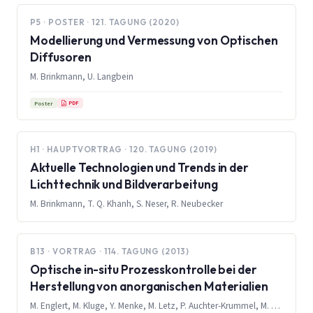
P5 · POSTER · 121. TAGUNG (2020)
Modellierung und Vermessung von Optischen
Diffusoren
M. Brinkmann, U. Langbein
PDF
Poster
H1 · HAUPTVORTRAG · 120. TAGUNG (2019)
Aktuelle Technologien und Trends in der
Lichttechnik und Bildverarbeitung
M. Brinkmann, T. Q. Khanh, S. Neser, R. Neubecker
B13 · VORTRAG · 114. TAGUNG (2013)
Optische in-situ Prozesskontrolle bei der
Herstellung von anorganischen Materialien
M. Englert, M. Kluge, Y. Menke, M. Letz, P. Auchter-Krummel, M. Brinkmann, E. Rädlein, S. Sinzinger