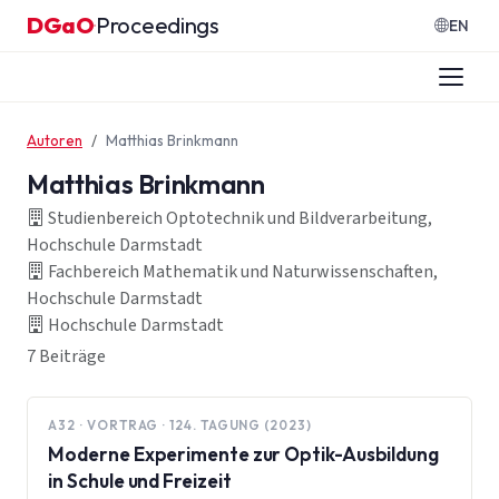
Zum Inhalt springen
DGaO
Proceedings
·
EN
Autoren
Matthias Brinkmann
Matthias Brinkmann
Studienbereich Optotechnik und Bildverarbeitung,
Hochschule Darmstadt
Fachbereich Mathematik und Naturwissenschaften,
Hochschule Darmstadt
Hochschule Darmstadt
7 Beiträge
A32 · VORTRAG · 124. TAGUNG (2023)
Moderne Experimente zur Optik-Ausbildung
in Schule und Freizeit