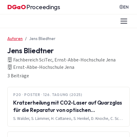
Zum Inhalt springen
DGaO
Proceedings
·
EN
Autoren
Jens Bliedtner
Jens Bliedtner
Fachbereich SciTec, Ernst-Abbe-Hochschule Jena
Ernst-Abbe-Hochschule Jena
3 Beiträge
P20 · POSTER · 126. TAGUNG (2025)
Kratzerheilung mit CO2-Laser auf Quarzglas
für die Reparatur von optischen
Komponenten
S. Walder, S. Lämmer, H. Cattaneo, S. Henkel, D. Knoche, C. Schulze, M. Güpner, S. Frank, S. Koch, J. Bliedtner, O. Fähnle