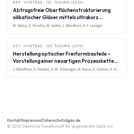
B39 · VORTRAG · 125. TAGUNG (2024)
Abtragsfreie Oberflächenstrukturierung
silikatischer Gläser mittels ultrakurz
gepulster Laserstrahlung
M. Skiba, S. Resche, M. Seiler, J. Bliedtner, A. F. Lasagni
A27 · VORTRAG · 120. TAGUNG (2019)
Herstellung optischer Freiformbauteile –
Vorstellung einer neuartigen Prozesskette
zur Fertigung und Herausforderungen bei der
J. Bliedtner, S. Henkel, A.-M. Schwager, M. Kuna, E. Grüner, H. Hage, M. Gerhardt
Oberflächenmessung
Kontakt
Impressum
Datenschutz
dgao.de
© 2026 Deutsche Gesellschaft für angewandte Optik e.V.