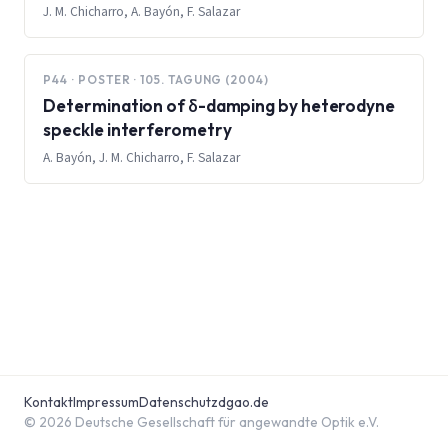
by speckle interferometry
J. M. Chicharro, A. Bayón, F. Salazar
P44 · POSTER · 105. TAGUNG (2004)
Determination of δ-damping by heterodyne
speckle interferometry
A. Bayón, J. M. Chicharro, F. Salazar
Kontakt
Impressum
Datenschutz
dgao.de
© 2026 Deutsche Gesellschaft für angewandte Optik e.V.