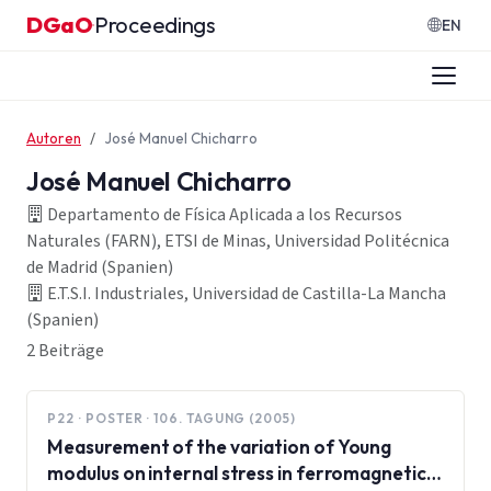
Zum Inhalt springen
DGaO
Proceedings
·
EN
Autoren
José Manuel Chicharro
José Manuel Chicharro
Departamento de Física Aplicada a los Recursos
Naturales (FARN), ETSI de Minas, Universidad Politécnica
de Madrid (Spanien)
E.T.S.I. Industriales, Universidad de Castilla-La Mancha
(Spanien)
2 Beiträge
P22 · POSTER · 106. TAGUNG (2005)
Measurement of the variation of Young
modulus on internal stress in ferromagnetics