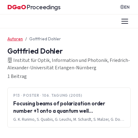
Zum Inhalt springen
DGaO
Proceedings
·
EN
Autoren
Gottfried Dohler
Gottfried Dohler
Institut für Optik, Information und Photonik, Friedrich-
Alexander-Universität Erlangen-Nürnberg
1 Beitrag
P13 · POSTER · 106. TAGUNG (2005)
Focusing beams of polarization order
number +1 onto a quantum well
heterostructure
G. K. Rurimo, S. Quabis, G. Leuchs, M. Schardt, S. Malzer, G. Dohler