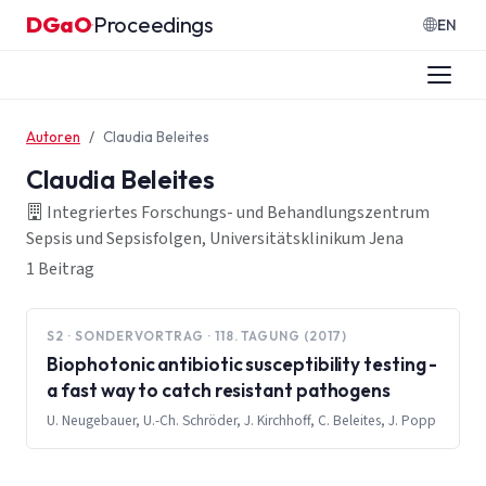
Zum Inhalt springen
DGaO
Proceedings
·
EN
Autoren
Claudia Beleites
Claudia Beleites
Integriertes Forschungs- und Behandlungszentrum
Sepsis und Sepsisfolgen, Universitätsklinikum Jena
1 Beitrag
S2 · SONDERVORTRAG · 118. TAGUNG (2017)
Biophotonic antibiotic susceptibility testing -
a fast way to catch resistant pathogens
U. Neugebauer, U.-Ch. Schröder, J. Kirchhoff, C. Beleites, J. Popp