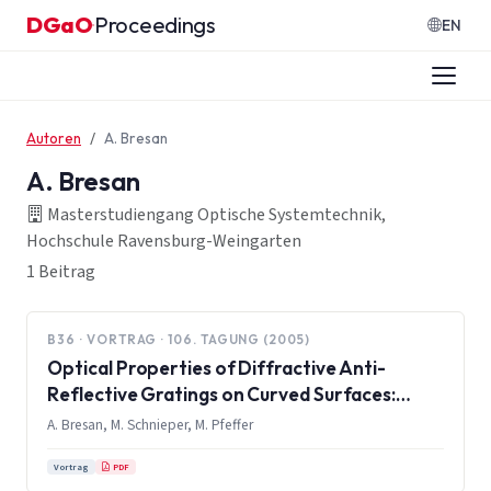
Zum Inhalt springen
DGaO
Proceedings
·
EN
Autoren
A. Bresan
A. Bresan
Masterstudiengang Optische Systemtechnik,
Hochschule Ravensburg-Weingarten
1 Beitrag
B36 · VORTRAG · 106. TAGUNG (2005)
Optical Properties of Diffractive Anti-
Reflective Gratings on Curved Surfaces:
Fabrication and Testing
A. Bresan, M. Schnieper, M. Pfeffer
PDF
Vortrag