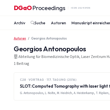
Zum Inhalt springen
DGaO
Proceedings
·
ISSN 1614-8436
Archiv
Suche
Autoren
Manuskript einreiche
Autoren
Georgios Antonopoulos
Georgios Antonopoulos
Abteilung für Biomedizinische Optik, Laser Zentrum Ha
1 Beitrag
C28 · VORTRAG · 117. TAGUNG (2016)
SLOT: Computed Tomography with laser light 
G. Antonopoulos, L. Nolte, M. Heidrich, A. Heisterkamp, T. Ripken,