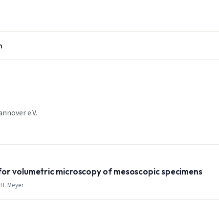
n
nnover e.V.
for volumetric microscopy of mesoscopic specimens
 H. Meyer