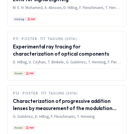
M. E. H. Mohamed, A. Alinoori, D. Hilbig, F. Fleischmann, T. Henning, W. Lang
PDF
Vortrag
P11 · POSTER · 117. TAGUNG (2016)
Experimental ray tracing for
characterization of optical components
D. Hilbig, U. Ceyhan, T. Binkele, G. Gutiérrez, T. Henning, F. Fleischmann, D. Knipp
PDF
Poster
P12 · POSTER · 117. TAGUNG (2016)
Characterization of progressive addition
lenses by measurement of the modulation
transfer function using experimental ray
G. Gutiérrez, D. Hilbig, F. Fleischmann, T. Henning
tracing
PDF
Poster