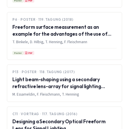
PDF
Poster
P6 · POSTER · 119. TAGUNG (2018)
Freeform surface measurement as an
example for the advantages of the use of
databases in measurement setups
T. Binkele, D. Hilbig, T. Henning, F. Fleischmann
PDF
Poster
P13 · POSTER · 118. TAGUNG (2017)
Light beam-shaping using a secondary
refractive lens-array for signal lighting
applications
M. Essameldin, F. Fleischmann, T. Henning
C11 · VORTRAG · 117. TAGUNG (2016)
Designing a Secondary Optical Freeform
Lens for Signal Lighting