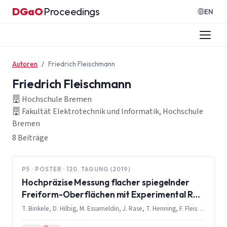
Zum Inhalt springen
DGaO
Proceedings
·
EN
Autoren
Friedrich Fleischmann
Friedrich Fleischmann
Hochschule Bremen
Fakultät Elektrotechnik und Informatik, Hochschule
Bremen
8 Beiträge
P5 · POSTER · 120. TAGUNG (2019)
Hochpräzise Messung flacher spiegelnder
Freiform-Oberflächen mit Experimental Ray
Tracing
T. Binkele, D. Hilbig, M. Essameldin, J. Rase, T. Henning, F. Fleischmann