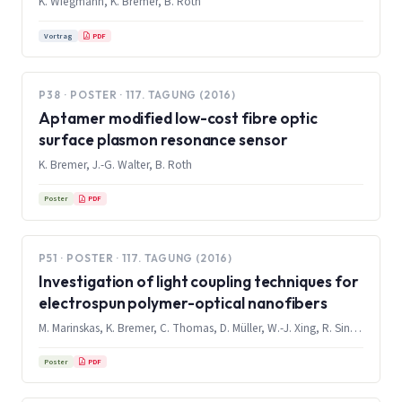
K. Wiegmann, K. Bremer, B. Roth
PDF
Vortrag
P38 · POSTER · 117. TAGUNG (2016)
Aptamer modified low-cost fibre optic
surface plasmon resonance sensor
K. Bremer, J.-G. Walter, B. Roth
PDF
Poster
P51 · POSTER · 117. TAGUNG (2016)
Investigation of light coupling techniques for
electrospun polymer-optical nanofibers
M. Marinskas, K. Bremer, C. Thomas, D. Müller, W.-J. Xing, R. Sindelar, B. Roth
PDF
Poster