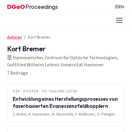
Zum Inhalt springen
DGaO
Proceedings
·
EN
Autoren
Kort Bremer
Kort Bremer
Hannoversches Zentrum für Optische Technologien,
Gottfried Wilhelm Leibniz Universität Hannover
7 Beiträge
P39 · POSTER · 119. TAGUNG (2018)
Entwicklung eines Herstellungsprozesses von
faserbasierten Evaneszenzfeldkopplern
S. Böhm, K. Hausmann, M. Wysmolek, F. Wellmann, G. Pelegrina-Bonilla, S. Schlangen, K. Bremer, B. Roth, L. Overmeyer, M. Steinke, D. Kracht, J. Neumann