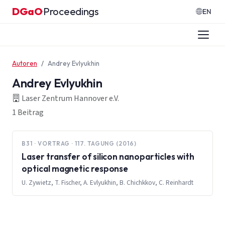
Zum Inhalt springen
DGaO
Proceedings
·
EN
Autoren
Andrey Evlyukhin
Andrey Evlyukhin
Laser Zentrum Hannover e.V.
1 Beitrag
B31 · VORTRAG · 117. TAGUNG (2016)
Laser transfer of silicon nanoparticles with
optical magnetic response
U. Zywietz, T. Fischer, A. Evlyukhin, B. Chichkkov, C. Reinhardt