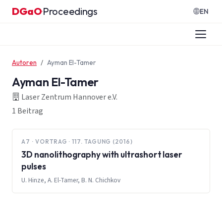
Zum Inhalt springen
DGaO
Proceedings
·
EN
Autoren
Ayman El-Tamer
Ayman El-Tamer
Laser Zentrum Hannover e.V.
1 Beitrag
A7 · VORTRAG · 117. TAGUNG (2016)
3D nanolithography with ultrashort laser
pulses
U. Hinze, A. El-Tamer, B. N. Chichkov