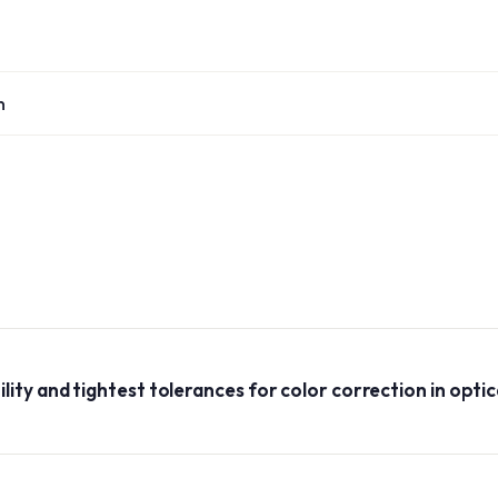
n
ity and tightest tolerances for color correction in opti