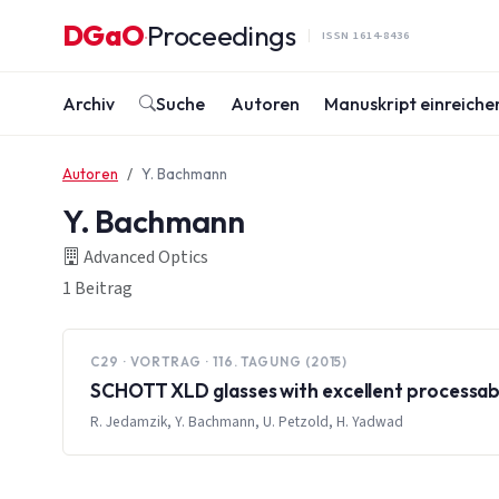
Zum Inhalt springen
DGaO
Proceedings
·
ISSN 1614-8436
Archiv
Suche
Autoren
Manuskript einreiche
Autoren
Y. Bachmann
Y. Bachmann
Advanced Optics
1 Beitrag
C29 · VORTRAG · 116. TAGUNG (2015)
SCHOTT XLD glasses with excellent processabil
R. Jedamzik, Y. Bachmann, U. Petzold, H. Yadwad