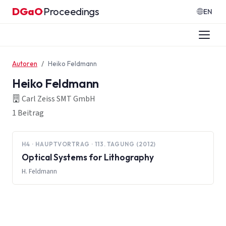
Zum Inhalt springen
DGaO
Proceedings
·
EN
Autoren
Heiko Feldmann
Heiko Feldmann
Carl Zeiss SMT GmbH
1 Beitrag
H4 · HAUPTVORTRAG · 113. TAGUNG (2012)
Optical Systems for Lithography
H. Feldmann