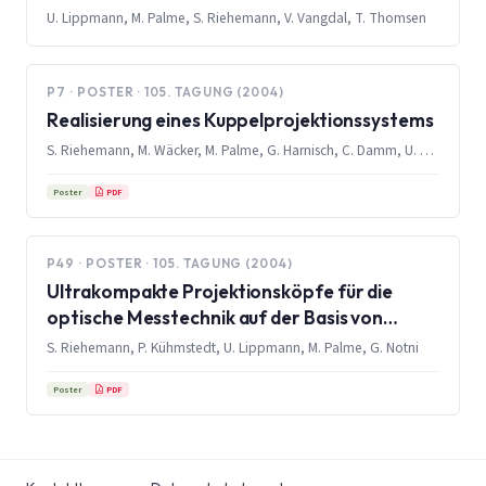
Magnetresonanztomographen
U. Lippmann, M. Palme, S. Riehemann, V. Vangdal, T. Thomsen
P7 · POSTER · 105. TAGUNG (2004)
Realisierung eines Kuppelprojektionssystems
S. Riehemann, M. Wäcker, M. Palme, G. Harnisch, C. Damm, U. Lippmann, G. Notni
PDF
Poster
P49 · POSTER · 105. TAGUNG (2004)
Ultrakompakte Projektionsköpfe für die
optische Messtechnik auf der Basis von
OLED-Displays
S. Riehemann, P. Kühmstedt, U. Lippmann, M. Palme, G. Notni
PDF
Poster