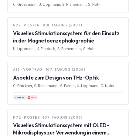
Werkzeugvermessung
C. Grossmann, U. Lippmann, S. Riehemann, G. Notni
P22 · POSTER · 108. TAGUNG (2007)
Visuelles Stimulationssystem für den Einsatz
in der Magnetoenzephalographie
U. Lippmann, K. Friedrich, S. Riehemann, G. Notni
A16 · VORTRAG · 107. TAGUNG (2006)
Aspekte zum Design von THz-Optik
C. Brückner, S. Riehemann, M. Palme, U. Lippmann, G. Notni
PDF
Vortrag
P72 · POSTER · 107. TAGUNG (2006)
Visuelles Stimulationssystem mit OLED-
Mikrodisplays zur Verwendung in einem