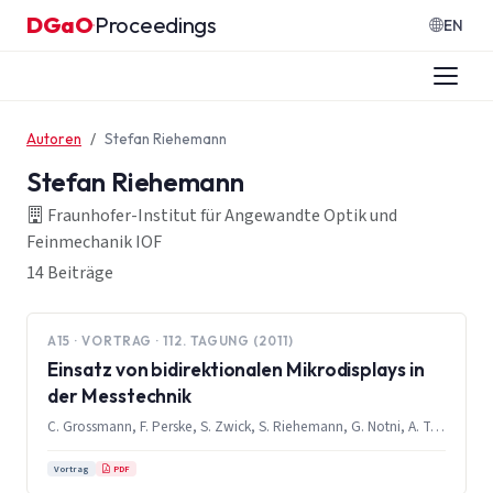
Zum Inhalt springen
DGaO
Proceedings
·
EN
Autoren
Stefan Riehemann
Stefan Riehemann
Fraunhofer-Institut für Angewandte Optik und
Feinmechanik IOF
14 Beiträge
A15 · VORTRAG · 112. TAGUNG (2011)
Einsatz von bidirektionalen Mikrodisplays in
der Messtechnik
C. Grossmann, F. Perske, S. Zwick, S. Riehemann, G. Notni, A. Tünnermann
PDF
Vortrag