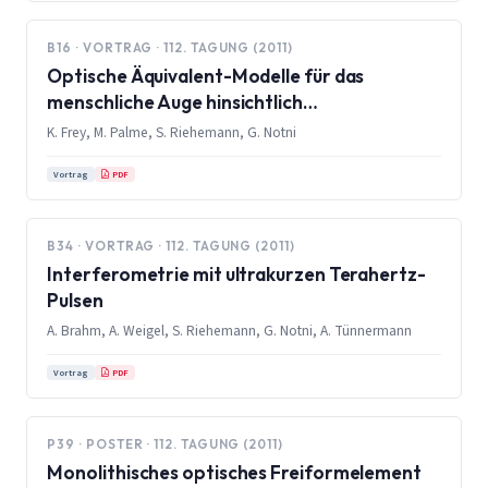
B16 · VORTRAG · 112. TAGUNG (2011)
Optische Äquivalent-Modelle für das
menschliche Auge hinsichtlich
Laserbehandlungen
K. Frey, M. Palme, S. Riehemann, G. Notni
PDF
Vortrag
B34 · VORTRAG · 112. TAGUNG (2011)
Interferometrie mit ultrakurzen Terahertz-
Pulsen
A. Brahm, A. Weigel, S. Riehemann, G. Notni, A. Tünnermann
PDF
Vortrag
P39 · POSTER · 112. TAGUNG (2011)
Monolithisches optisches Freiformelement