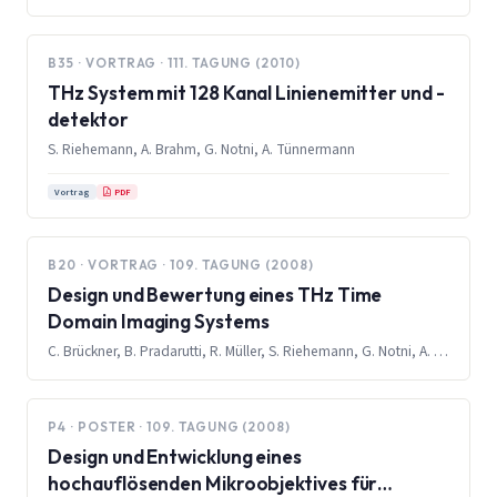
B35 · VORTRAG · 111. TAGUNG (2010)
THz System mit 128 Kanal Linienemitter und -
detektor
S. Riehemann, A. Brahm, G. Notni, A. Tünnermann
PDF
Vortrag
B20 · VORTRAG · 109. TAGUNG (2008)
Design und Bewertung eines THz Time
Domain Imaging Systems
C. Brückner, B. Pradarutti, R. Müller, S. Riehemann, G. Notni, A. Tünnermann
P4 · POSTER · 109. TAGUNG (2008)
Design und Entwicklung eines
hochauflösenden Mikroobjektives für